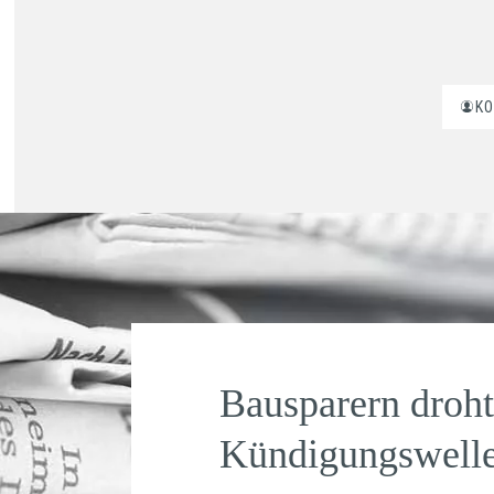
K
Bausparern droht
Kündigungswell