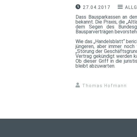
27.04.2017
ALL
Dass Bausparkassen an den 
bekannt. Die Praxis, die „Alt
dem Segen des Bundesger
Bausparverträgen bevorsteh
Wie das „Handelsblatt“ beric
jüngeren, aber immer noch 
„Störung der Geschäftsgrundl
Vertrag gekündigt werden k
Ob dieser Griff in die juris
bleibt abzuwarten.
Thomas Hofmann