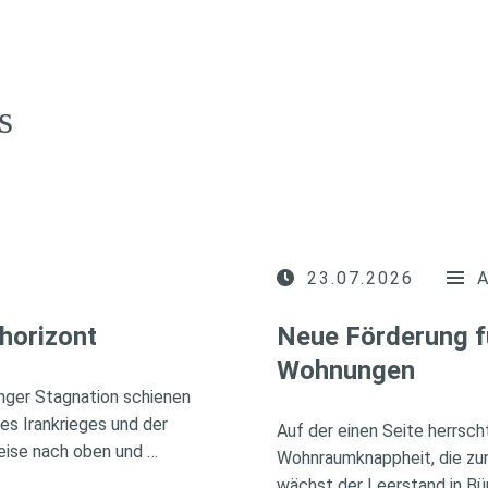
s
23.07.2026
horizont
Neue Förderung f
Wohnungen
nger Stagnation schienen
des Irankrieges und der
Auf der einen Seite herrsc
eise nach oben und …
Wohnraumknappheit, die zu
wächst der Leerstand in Bü