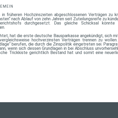
GEMEIN
in früheren Hochzinszeiten abgeschlossenen Verträgen zu kn
lasten“ nach Ablauf von zehn Jahren seit Zuteilungsreife zu kündi
ichtshofs durchgesetzt. Das gleiche Schicksal könnte 
en.
htet, hat die erste deutsche Bausparkasse angekündigt, sich mit
vergleichsweise hochverzinsten Verträgen trennen zu wollen. 
age“ berufen, die durch die Zinspolitik eingetreten sei. Paragra
ann, wenn sich dessen Grundlagen in bei Abschluss unvorherseh
tische Trickkiste gerichtlich Bestand hat und somit eine neuerl