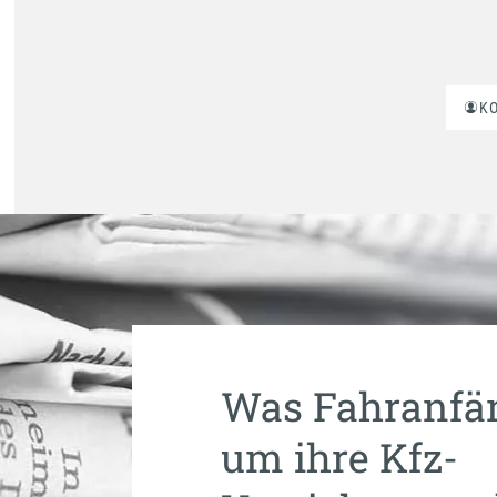
K
Was Fahranfän
um ihre Kfz-