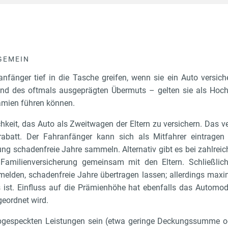
GEMEIN
nfänger tief in die Tasche greifen, wenn sie ein Auto versich
d des oftmals ausgeprägten Übermuts – gelten sie als Hochr
ämien führen können.
keit, das Auto als Zweitwagen der Eltern zu versichern. Das ve
rabatt. Der Fahranfänger kann sich als Mitfahrer eintrage
ung schadenfreie Jahre sammeln. Alternativ gibt es bei zahlreic
 Familienversicherung gemeinsam mit den Eltern. Schließl
melden, schadenfreie Jahre übertragen lassen; allerdings maxim
 ist. Einfluss auf die Prämienhöhe hat ebenfalls das Automod
geordnet wird.
abgespeckten Leistungen sein (etwa geringe Deckungssumme o