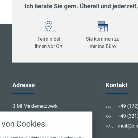
Ich berate Sie gern. Überall und jederzeit
Termin bei
Sie kommen zu
Ihnen vor Ort
mir ins Büro
Adresse
Kontakt
stellungen
BIMI Maklernetzwerk
+49 (172
TEL
Brunnenäcker 4
+49 (32
ten Cookies und Skripte. Sie haben die Möglichkeit
FAX
von Cookies
ptieren oder zu blockieren.
88605 Meßkirch Menningen
mail@bim
MAIL
Notwendig
e von ihnen sind notwendig während andere uns