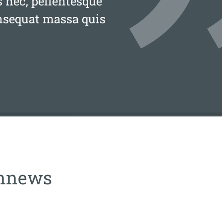
s nec, pellentesque
onsequat massa quis
ennews