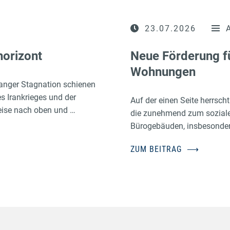
23.07.2026
horizont
Neue Förderung f
Wohnungen
anger Stagnation schienen
es Irankrieges und der
Auf der einen Seite herrsc
eise nach oben und …
die zunehmend zum sozialen
Bürogebäuden, insbesonder
ZUM BEITRAG
⟶