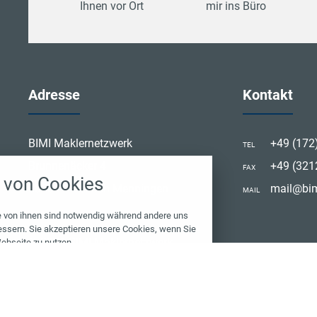
Ihnen vor Ort
mir ins Büro
Adresse
Kontakt
stellungen
BIMI Maklernetzwerk
+49 (172
TEL
Brunnenäcker 4
+49 (32
ten Cookies und Skripte. Sie haben die Möglichkeit
FAX
von Cookies
ptieren oder zu blockieren.
88605 Meßkirch Menningen
mail@bim
MAIL
Notwendig
e von ihnen sind notwendig während andere uns
essern. Sie akzeptieren unsere Cookies, wenn Sie
© 2026 BIMI Maklernetzwerk
ebseite zu nutzen.
Performance
Marketing
lungen
Cookies zulassen
Name
nschutzerklärung
 Cookie wird verwendet
PHPSESSID