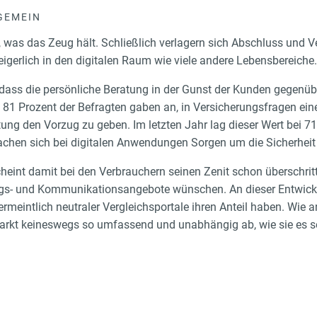
GEMEIN
en, was das Zeug hält. Schließlich verlagern sich Abschluss und 
gerlich in den digitalen Raum wie viele andere Lebensbereiche.
, dass die persönliche Beratung in der Gunst der Kunden gegenüb
. 81 Prozent der Befragten gaben an, in Versicherungsfragen ein
ung den Vorzug zu geben. Im letzten Jahr lag dieser Wert bei 71
hen sich bei digitalen Anwendungen Sorgen um die Sicherheit i
scheint damit bei den Verbrauchern seinen Zenit schon überschri
ungs- und Kommunikationsangebote wünschen. An dieser Entwick
meintlich neutraler Vergleichsportale ihren Anteil haben. Wie an
Markt keineswegs so umfassend und unabhängig ab, wie sie es se