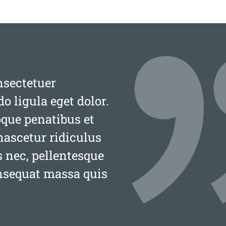
nsectetuer
 ligula eget dolor.
que penatibus et
nascetur ridiculus
s nec, pellentesque
onsequat massa quis