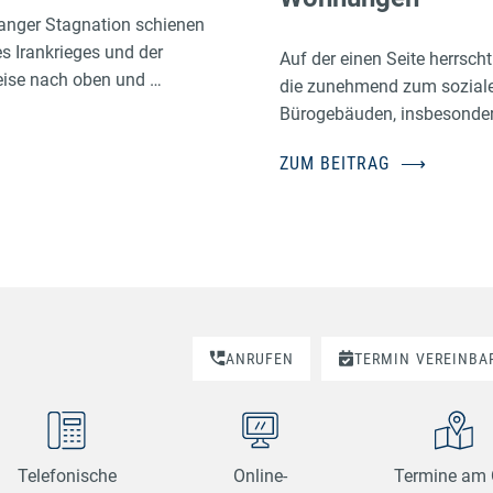
anger Stagnation schienen
es Irankrieges und der
Auf der einen Seite herrsc
eise nach oben und …
die zunehmend zum sozialen
Bürogebäuden, insbesonder
ZUM BEITRAG
⟶
.
ANRUFEN
TERMIN
VEREINBA
Telefonische
Online-
Termine am 