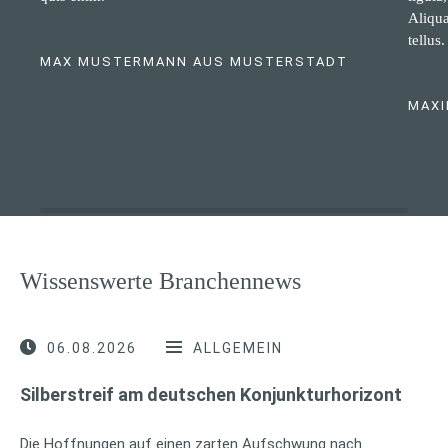
Aliqua
tellus.
MAX MUSTERMANN AUS MUSTERSTADT
MAXI
Wissenswerte Branchennews
06.08.2026
ALLGEMEIN
Silberstreif am deutschen Konjunkturhorizont
Die Hoffnungen auf einen zarten Aufschwung nach