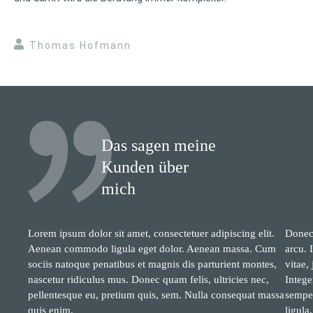
Thomas Hofmann
Das sagen meine
Kunden über
mich
Lorem ipsum dolor sit amet, consectetuer adipiscing elit.
Donec 
Aenean commodo ligula eget dolor. Aenean massa. Cum
arcu. 
sociis natoque penatibus et magnis dis parturient montes,
vitae,
nascetur ridiculus mus. Donec quam felis, ultricies nec,
Intege
pellentesque eu, pretium quis, sem. Nulla consequat massa
semper
quis enim.
ligula