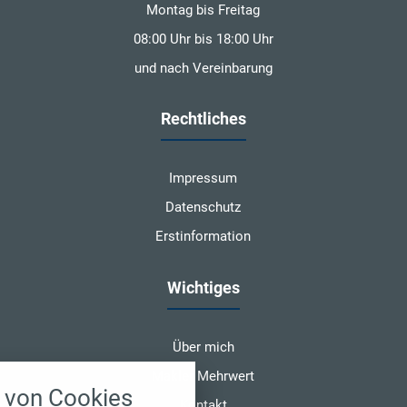
Montag bis Freitag
08:00 Uhr bis 18:00 Uhr
und nach Vereinbarung
Rechtliches
Impressum
Datenschutz
Erstinformation
Wichtiges
Über mich
nstellungen
Makler Mehrwert
von Cookies
über alle verwendeten Cookies und
Kontakt