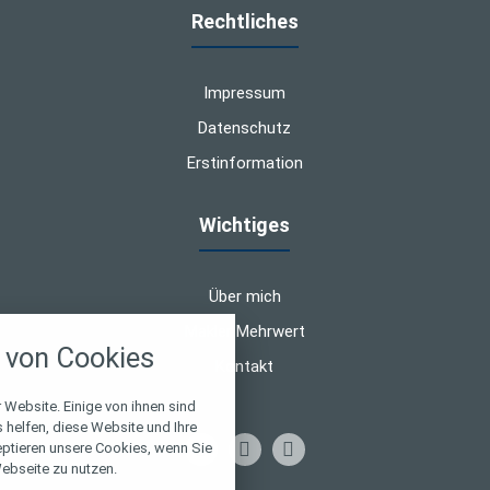
Rechtliches
Impressum
Datenschutz
Erstinformation
Wichtiges
Über mich
nstellungen
Makler Mehrwert
von Cookies
über alle verwendeten Cookies und
Kontakt
chkeit folgende Kategorien zu
r zu blockieren.
 Website. Einige von ihnen sind
helfen, diese Website und Ihre
eptieren unsere Cookies, wenn Sie
Notwendig
ebseite zu nutzen.