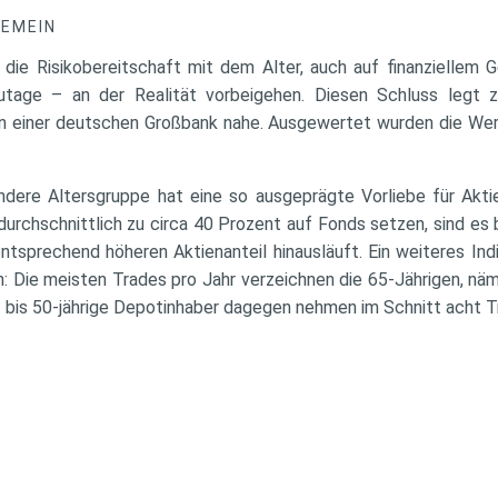
GEMEIN
die Risikobereitschaft mit dem Alter, auch auf finanziellem G
tage – an der Realität vorbeigehen. Diesen Schluss legt 
n einer deutschen Großbank nahe. Ausgewertet wurden die Wer
andere Altersgruppe hat eine so ausgeprägte Vorliebe für Akt
urchschnittlich zu circa 40 Prozent auf Fonds setzen, sind es 
ntsprechend höheren Aktienanteil hinausläuft. Ein weiteres Indi
: Die meisten Trades pro Jahr verzeichnen die 65-Jährigen, näm
- bis 50-jährige Depotinhaber dagegen nehmen im Schnitt acht Tr