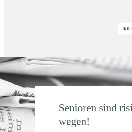
K
Senioren sind ri
wegen!