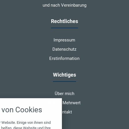
und nach Vereinbarung
Rechtliches
Impressum
Datenschutz
Erstinformation
Wichtiges
Über mich
nstellungen
Makler Mehrwert
von Cookies
über alle verwendeten Cookies und
Kontakt
chkeit folgende Kategorien zu
r zu blockieren.
 Website. Einige von ihnen sind
helfen, diese Website und Ihre