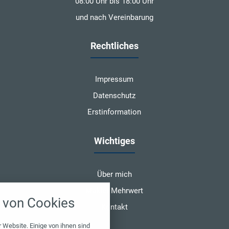
08:00 Uhr bis 18:00 Uhr
und nach Vereinbarung
Rechtliches
Impressum
Datenschutz
Erstinformation
Wichtiges
Über mich
nstellungen
Makler Mehrwert
von Cookies
über alle verwendeten Cookies und
Kontakt
chkeit folgende Kategorien zu
r zu blockieren.
 Website. Einige von ihnen sind