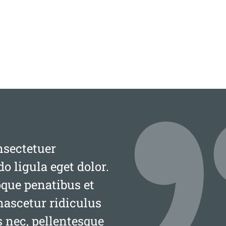
nsectetuer
 ligula eget dolor.
que penatibus et
nascetur ridiculus
s nec, pellentesque