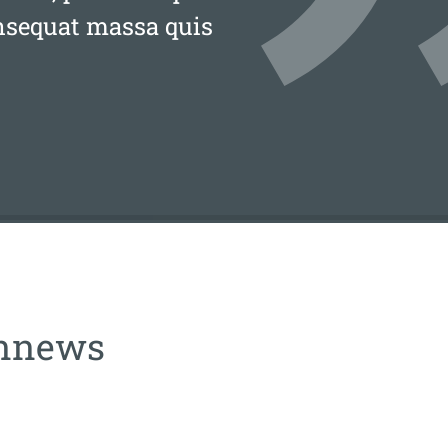
onsequat massa quis
ennews