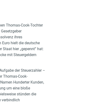
schen Thomas-Cook-Tochter
m Gesetzgeber
nsolvenz ihres
 Euro hielt die deutsche
r Staat hier „gepennt“ hat:
ücke mit Steuergeldern
 Aufgabe der Steuerzahler –
 der Thomas-Cook-
im Namen Hunderter Kunden,
gung um eine bloße
ielsweise stünden die
 verbindlich