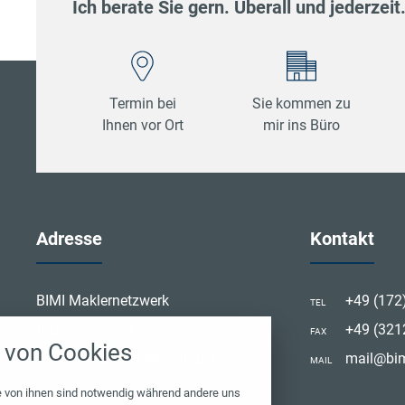
Ich berate Sie gern. Überall und jederzeit
Termin bei
Sie kommen zu
Ihnen vor Ort
mir ins Büro
Adresse
Kontakt
stellungen
BIMI Maklernetzwerk
+49 (172
TEL
Brunnenäcker 4
+49 (32
ten Cookies und Skripte. Sie haben die Möglichkeit
FAX
von Cookies
ptieren oder zu blockieren.
88605 Meßkirch Menningen
mail@bim
MAIL
Notwendig
e von ihnen sind notwendig während andere uns