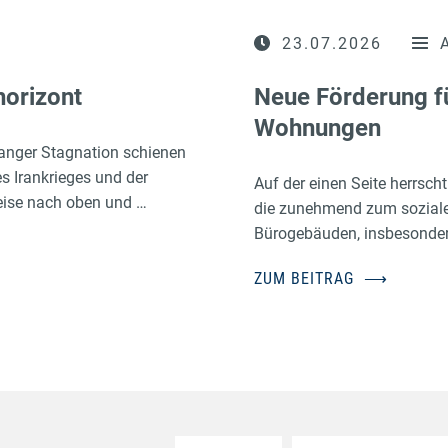
23.07.2026
horizont
Neue Förderung f
Wohnungen
anger Stagnation schienen
es Irankrieges und der
Auf der einen Seite herrsc
eise nach oben und …
die zunehmend zum sozialen
Bürogebäuden, insbesonder
ZUM BEITRAG
⟶