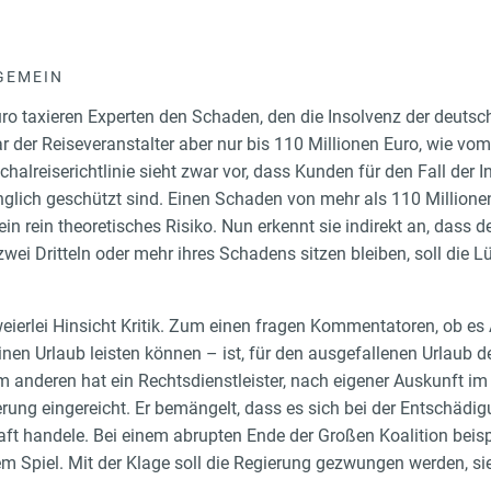
GEMEIN
uro taxieren Experten den Schaden, den die Insolvenz der deut
ar der Reiseveranstalter aber nur bis 110 Millionen Euro, wie vo
halreiserichtlinie sieht zwar vor, dass Kunden für den Fall der I
glich geschützt sind. Einen Schaden von mehr als 110 Millionen
in rein theoretisches Risiko. Nun erkennt sie indirekt an, dass de
wei Dritteln oder mehr ihres Schadens sitzen bleiben, soll die L
weierlei Hinsicht Kritik. Zum einen fragen Kommentatoren, ob es
keinen Urlaub leisten können – ist, für den ausgefallenen Urlaub
 anderen hat ein Rechtsdienstleister, nach eigener Auskunft 
rung eingereicht. Er bemängelt, dass es sich bei der Entschädi
t handele. Bei einem abrupten Ende der Großen Koalition beisp
 Spiel. Mit der Klage soll die Regierung gezwungen werden, sie