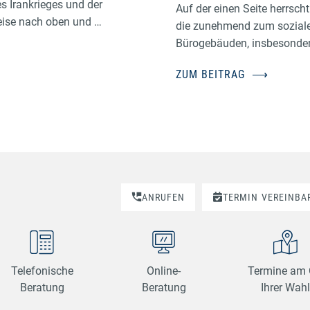
es Irankrieges und der
Auf der einen Seite herrsc
eise nach oben und …
die zunehmend zum sozialen
Bürogebäuden, insbesonder
ZUM BEITRAG
⟶
.
ANRUFEN
TERMIN
VEREINBA
Telefonische
Online-
Termine am 
Beratung
Beratung
Ihrer Wahl