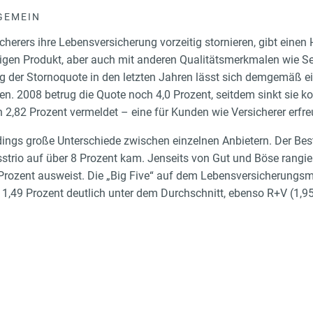
GEMEIN
cherers ihre Lebensversicherung vorzeitig stornieren, gibt einen 
ligen Produkt, aber auch mit anderen Qualitätsmerkmalen wie Ser
g der Stornoquote in den letzten Jahren lässt sich demgemäß ei
n. 2008 betrug die Quote noch 4,0 Prozent, seitdem sinkt sie kon
2,82 Prozent vermeldet – eine für Kunden wie Versicherer erfre
rdings große Unterschiede zwischen einzelnen Anbietern. Der Bes
trio auf über 8 Prozent kam. Jenseits von Gut und Böse rangiert
Prozent ausweist. Die „Big Five“ auf dem Lebensversicherungsma
t 1,49 Prozent deutlich unter dem Durchschnitt, ebenso R+V (1,95