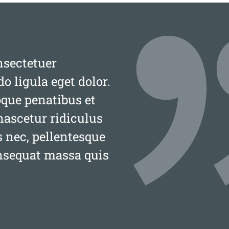
nsectetuer
 ligula eget dolor.
que penatibus et
nascetur ridiculus
s nec, pellentesque
onsequat massa quis