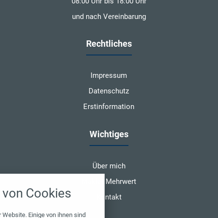
08:00 Uhr bis 18:00 Uhr
und nach Vereinbarung
Rechtliches
Impressum
Datenschutz
Erstinformation
Wichtiges
Über mich
nstellungen
Makler Mehrwert
von Cookies
über alle verwendeten Cookies und
Kontakt
chkeit folgende Kategorien zu
r zu blockieren.
 Website. Einige von ihnen sind