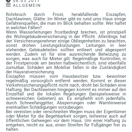
06.03.2017
ALLGEMEIN
Rohrbruch durch Frost, herabfallende Eiszapfen,
Dachlawinen, Glätte: Im Winter gibt es rund ums Haus einige
Gefahrenquellen, die man im Blick behalten sollte. Wer haftet
in welchen Fällen?
Wenn Wasserleitungen frostbedingt brechen, ist prinzipiell
die Wohngebäudeversicherung in der Pflicht. Allerdings hat
der Versicherungsnehmer einige Obliegenheiten zu beachten,
sonst drohen Leistungskürzungen. Leitungen in leer
stehenden Gebäudeteilen sollten entleert und abgesperrt
werden. Zudem ist für eine ausreichende Beheizung zu
sorgen, was auch für Mieter gilt. Regelmäßige Kontrollen, in
der Frostperiode am besten halbwöchentlich, sind ebenfalls
zumutbar. Schäden am Mobiliar fallen in die Zuständigkeit
der Hausratversicherung.
Eiszapfen müssen vom Hausbesitzer bzw. -bewohner
regelmäßig vorsorglich entfernt werden. Kommt er dieser
Verkehrssicherungspflicht nicht nach, droht bei Schäden eine
Haftung. Bei Dachlawinen hingegen kommt es immer auf den
Einzelfall und die lokalen Regelungen (beispielsweise in
schneereichen Gebieten) an. Es empfiehlt sich jedenfalls,
durch Schneefanggitter, Absperrungen oder Warnhinweise
eventuellen Schädigungen vorzubeugen.
Bei vereisten oder verschneiten Wegen muss der Eigentümer
oder Mieter für die Begehbarkeit sorgen, teilweise auch auf
öffentlichen Gehwegen vor dem Haus. Um einer Haftung zu
entgehen, reicht es aus, einen Streifen für Fußgänger frei zu
halten.