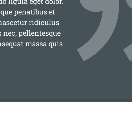
 ligula eget dolor.
que penatibus et
nascetur ridiculus
s nec, pellentesque
onsequat massa quis