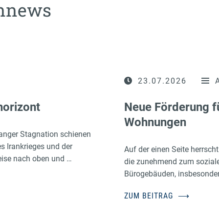
ennews
23.07.2026
horizont
Neue Förderung f
Wohnungen
anger Stagnation schienen
es Irankrieges und der
Auf der einen Seite herrsc
eise nach oben und …
die zunehmend zum sozialen
Bürogebäuden, insbesonder
ZUM BEITRAG
⟶